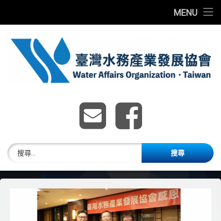
首頁
MENU
Skip
最新消息
to
content
關於我們
團體會員
臺灣水務產業發展協
E-mail
Faceboo
水務獎章
臺灣水務發展研討會
搜尋關鍵字:
加入會員
English Website
歷年獲獎名單