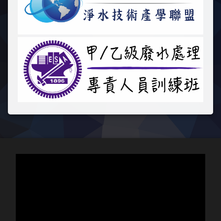
視
訊
播
放
器