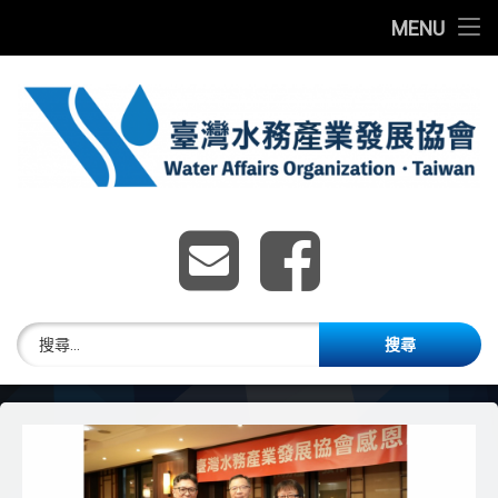
首頁
MENU
Skip
最新消息
to
content
關於我們
團體會員
臺灣水務產業發展協
E-mail
Faceboo
水務獎章
臺灣水務發展研討會
搜尋關鍵字:
加入會員
English Website
歷年獲獎名單