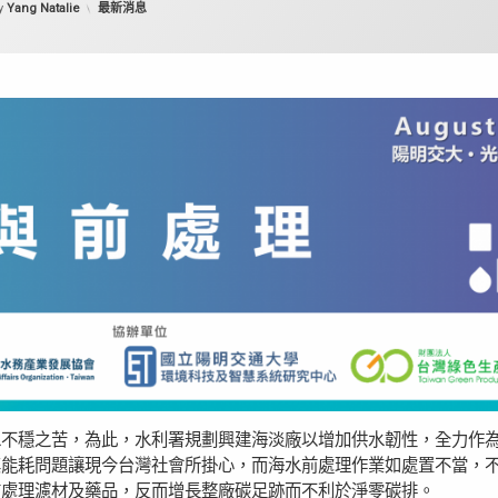
Categories:
y
Yang Natalie
最新消息
水不穩之苦，為此，水利署規劃興建海淡廠以增加供水韌性，全力作
其能耗問題讓現今台灣社會所掛心，而海水前處理作業如處置不當，
前處理濾材及藥品，反而增長整廠碳足跡而不利於淨零碳排。