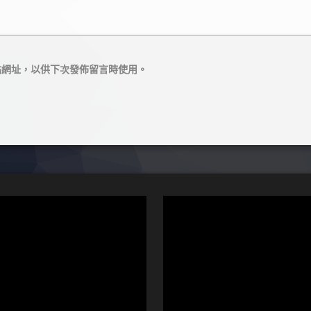
站網址，以供下次發佈留言時使用。
視
訊
播
放
器