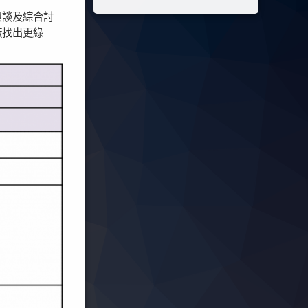
與談及綜合討
廠找出更綠