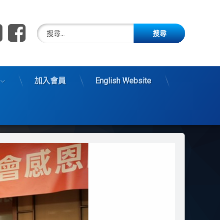
E-mail
Facebook
搜尋關鍵字:
Affairs Organization · Taiwan
加入會員
English Website