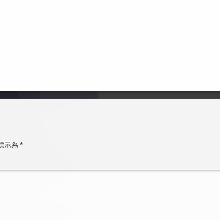
標示為
*