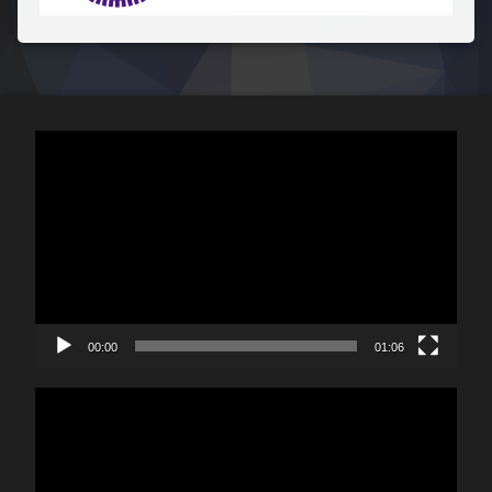
視
訊
播
放
器
00:00
01:06
視
訊
播
放
器